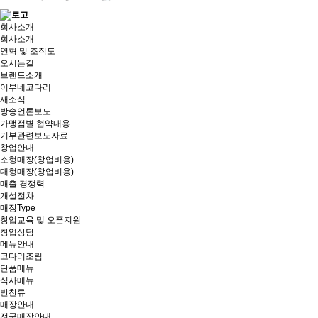
회사소개
회사소개
연혁 및 조직도
오시는길
브랜드소개
어부네코다리
새소식
방송언론보도
가맹점별 협약내용
기부관련보도자료
창업안내
소형매장(창업비용)
대형매장(창업비용)
매출 경쟁력
개설절차
매장Type
창업교육 및 오픈지원
창업상담
메뉴안내
코다리조림
단품메뉴
식사메뉴
반찬류
매장안내
전국매장안내