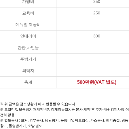
가맹비
250
교육비
250
메뉴얼 제공비
인테리어
300
간판,사인물
주방기기
의탁자
총계
500만원(VAT 별도)
※ 위 금액은 점포상황에 따라 변동될 수 있습니다.
※ 로열티X, 보증금X, 재계약비X, 강제리뉴얼X 등 본사 계약 후 추가비용(강제사항)이
전혀 없음.
※ 별도공사 : 철거, 외부공사, 냉난방기, 음향, TV, 닥트입상, 가스공사, 전기증설, 냉동
창고, 돌솥밥기기, 소방 별도