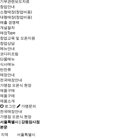
기부관련보도자료
창업안내
소형매장(창업비용)
대형매장(창업비용)
매출 경쟁력
개설절차
매장Type
창업교육 및 오픈지원
창업상담
메뉴안내
코다리조림
단품메뉴
식사메뉴
반찬류
매장안내
전국매장안내
가맹점 오픈식 현장
제품구매
제품구매
제품소개
로그인
가맹문의
전국매장안내
가맹점 오픈식 현장
서울특별시 | 강동암사점
본문
지역
서울특별시